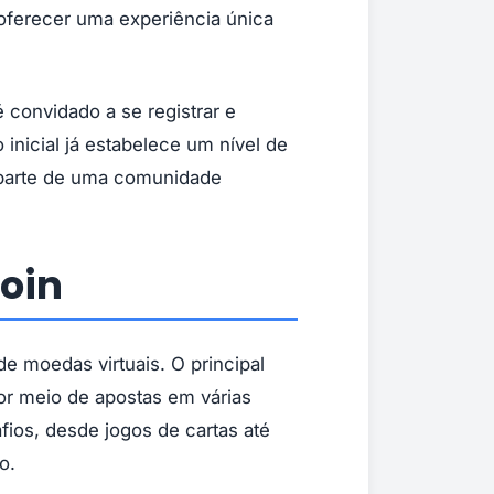
 oferecer uma experiência única
é convidado a se registrar e
inicial já estabelece um nível de
 parte de uma comunidade
oin
e moedas virtuais. O principal
r meio de apostas em várias
fios, desde jogos de cartas até
o.