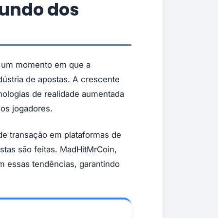
Mundo dos
m um momento em que a
dústria de apostas. A crescente
cnologias de realidade aumentada
os jogadores.
e transação em plataformas de
stas são feitas. MadHitMrCoin,
m essas tendências, garantindo