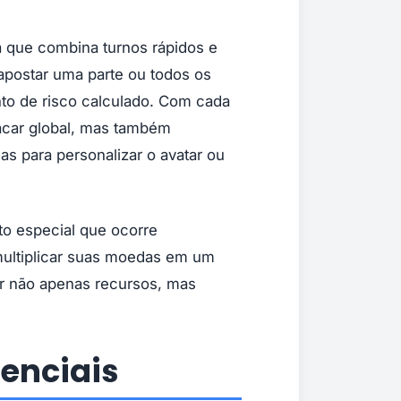
 que combina turnos rápidos e
apostar uma parte ou todos os
to de risco calculado. Com cada
lacar global, mas também
 para personalizar o avatar ou
to especial que ocorre
multiplicar suas moedas em um
er não apenas recursos, mas
senciais