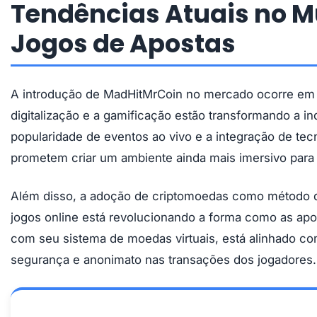
Tendências Atuais no 
Jogos de Apostas
A introdução de MadHitMrCoin no mercado ocorre e
digitalização e a gamificação estão transformando a in
popularidade de eventos ao vivo e a integração de te
prometem criar um ambiente ainda mais imersivo para 
Além disso, a adoção de criptomoedas como método d
jogos online está revolucionando a forma como as apo
com seu sistema de moedas virtuais, está alinhado co
segurança e anonimato nas transações dos jogadores.