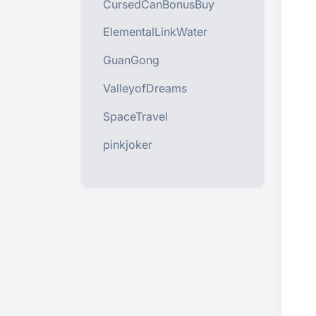
CursedCanBonusBuy
ElementalLinkWater
GuanGong
ValleyofDreams
SpaceTravel
pinkjoker