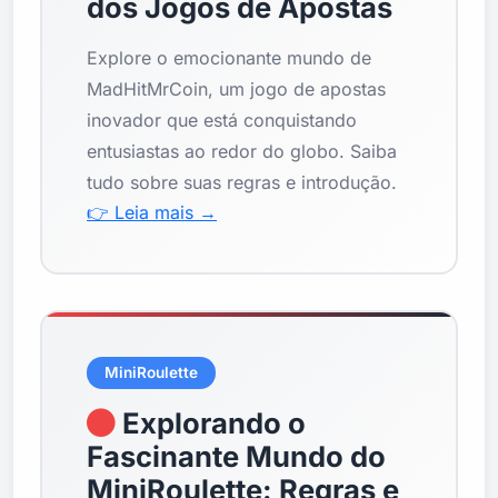
dos Jogos de Apostas
Explore o emocionante mundo de
MadHitMrCoin, um jogo de apostas
inovador que está conquistando
entusiastas ao redor do globo. Saiba
tudo sobre suas regras e introdução.
👉 Leia mais →
MiniRoulette
Explorando o
Fascinante Mundo do
MiniRoulette: Regras e