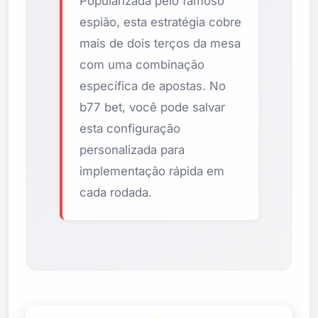
Popularizada pelo famoso
espião, esta estratégia cobre
mais de dois terços da mesa
com uma combinação
específica de apostas. No
b77 bet, você pode salvar
esta configuração
personalizada para
implementação rápida em
cada rodada.