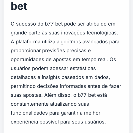
bet
O sucesso do b77 bet pode ser atribuído em
grande parte às suas inovações tecnológicas.
A plataforma utiliza algoritmos avançados para
proporcionar previsões precisas e
oportunidades de apostas em tempo real. Os
usuários podem acessar estatísticas
detalhadas e insights baseados em dados,
permitindo decisões informadas antes de fazer
suas apostas. Além disso, o b77 bet está
constantemente atualizando suas
funcionalidades para garantir a melhor
experiência possível para seus usuários.