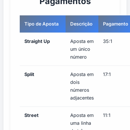
Pagamentos
Tipo de Aposta
Descrição
Pagamento
Straight Up
Aposta em
35:1
um único
número
Split
Aposta em
17:1
dois
números
adjacentes
Street
Aposta em
11:1
uma linha