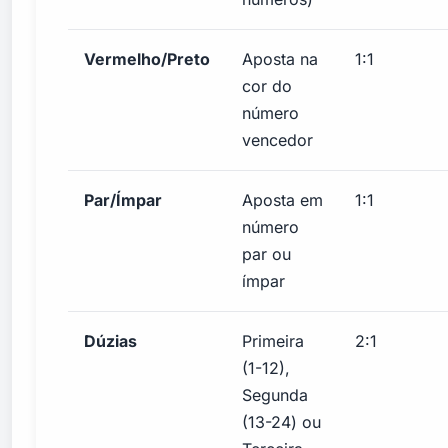
Vermelho/Preto
Aposta na
1:1
cor do
número
vencedor
Par/Ímpar
Aposta em
1:1
número
par ou
ímpar
Dúzias
Primeira
2:1
(1-12),
Segunda
(13-24) ou