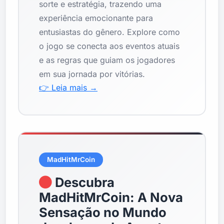
sorte e estratégia, trazendo uma
experiência emocionante para
entusiastas do gênero. Explore como
o jogo se conecta aos eventos atuais
e as regras que guiam os jogadores
em sua jornada por vitórias.
👉 Leia mais →
MadHitMrCoin
Descubra
MadHitMrCoin: A Nova
Sensação no Mundo