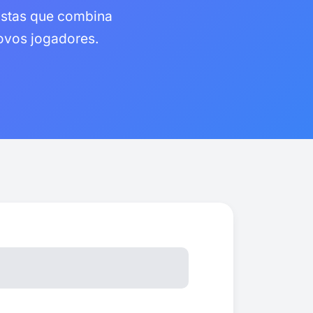
stas que combina
novos jogadores.