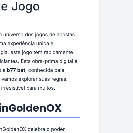
te Jogo
 universo dos jogos de apostas
uma experiência única e
égia, este jogo tem rapidamente
ciantes. Esta obra-prima digital é
o a
b77 bet
, conhecida pela
 vamos explorar suas regras,
rresistível para muitos.
oinGoldenOX
oinGoldenOX celebra o poder