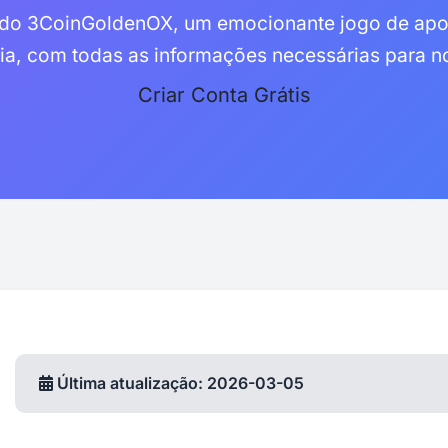
 do 3CoinGoldenOX, um emocionante jogo de apo
gia, com todas as informações necessárias para 
Criar Conta Grátis
Última atualização: 2026-03-05