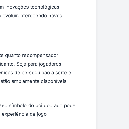
om inovações tecnológicas
 evoluir, oferecendo novos
nte quanto recompensador
cante. Seja para jogadores
enidas de perseguição à sorte e
 estão amplamente disponíveis
seu símbolo do boi dourado pode
 experiência de jogo