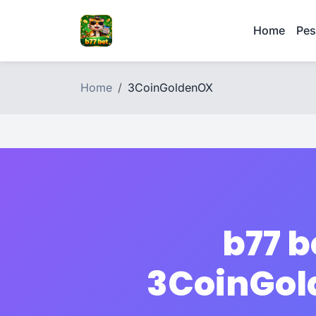
Home
Pes
Home
3CoinGoldenOX
b77 b
3CoinGold