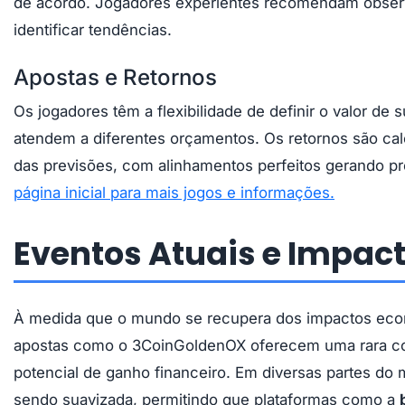
de acordo. Jogadores experientes recomendam observa
identificar tendências.
Apostas e Retornos
Os jogadores têm a flexibilidade de definir o valor d
atendem a diferentes orçamentos. Os retornos são ca
das previsões, com alinhamentos perfeitos gerando pr
página inicial para mais jogos e informações.
Eventos Atuais e Impac
À medida que o mundo se recupera dos impactos eco
apostas como o 3CoinGoldenOX oferecem uma rara co
potencial de ganho financeiro. Em diversas partes do
sendo suavizada, permitindo que plataformas como a