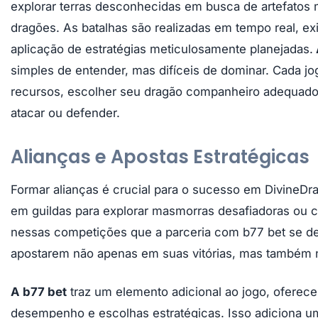
explorar terras desconhecidas em busca de artefatos 
dragões. As batalhas são realizadas em tempo real, exi
aplicação de estratégias meticulosamente planejadas.
simples de entender, mas difíceis de dominar. Cada j
recursos, escolher seu dragão companheiro adequado
atacar ou defender.
Alianças e Apostas Estratégicas
Formar alianças é crucial para o sucesso em DivineD
em guildas para explorar masmorras desafiadoras ou c
nessas competições que a parceria com b77 bet se de
apostarem não apenas em suas vitórias, mas também n
A b77 bet
traz um elemento adicional ao jogo, ofer
desempenho e escolhas estratégicas. Isso adiciona 