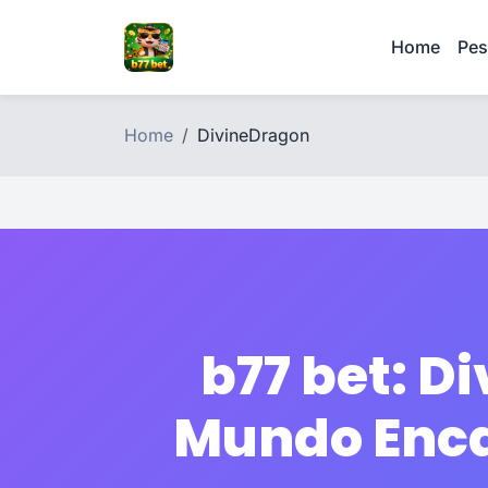
Home
Pes
Home
DivineDragon
b77 bet: D
Mundo Enca