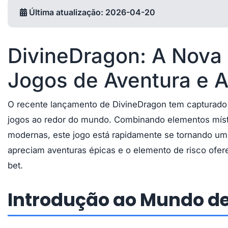
Última atualização: 2026-04-20
DivineDragon: A Nova 
Jogos de Aventura e 
O recente lançamento de DivineDragon tem capturado 
jogos ao redor do mundo. Combinando elementos míst
modernas, este jogo está rapidamente se tornando um 
apreciam aventuras épicas e o elemento de risco ofe
bet.
Introdução ao Mundo d