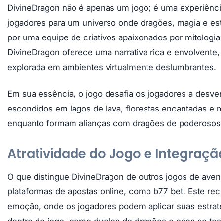
DivineDragon não é apenas um jogo; é uma experiência
jogadores para um universo onde dragões, magia e est
por uma equipe de criativos apaixonados por mitologia
DivineDragon oferece uma narrativa rica e envolvente
explorada em ambientes virtualmente deslumbrantes.
Em sua essência, o jogo desafia os jogadores a desv
escondidos em lagos de lava, florestas encantadas e
enquanto formam alianças com dragões de poderosos
Atratividade do Jogo e Integraç
O que distingue DivineDragon de outros jogos de aven
plataformas de apostas online, como b77 bet. Este rec
emoção, onde os jogadores podem aplicar suas estrat