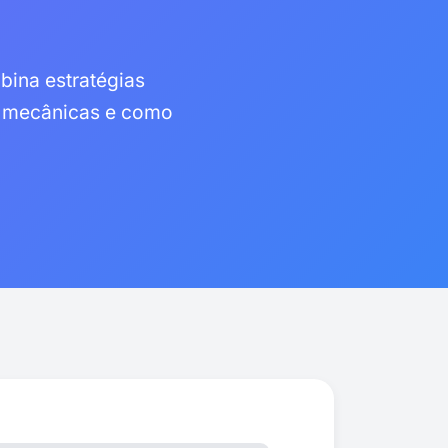
bina estratégias
, mecânicas e como