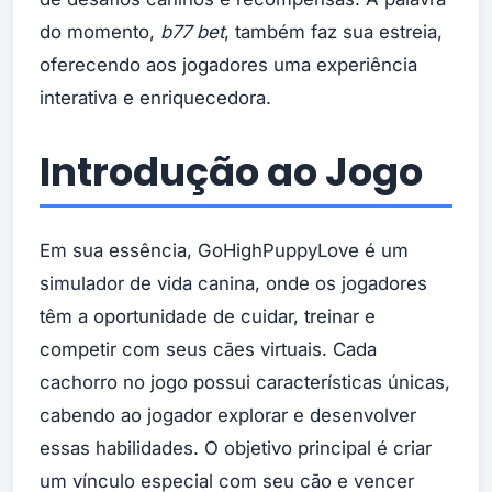
do momento,
b77 bet
, também faz sua estreia,
oferecendo aos jogadores uma experiência
interativa e enriquecedora.
Introdução ao Jogo
Em sua essência, GoHighPuppyLove é um
simulador de vida canina, onde os jogadores
têm a oportunidade de cuidar, treinar e
competir com seus cães virtuais. Cada
cachorro no jogo possui características únicas,
cabendo ao jogador explorar e desenvolver
essas habilidades. O objetivo principal é criar
um vínculo especial com seu cão e vencer