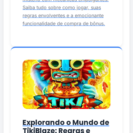
Saiba tudo sobre como jogar, suas
regras envolventes e a emocionante
funcionalidade de compra de bônus.
Explorando o Mundo de
TikiBlaze: Regras e