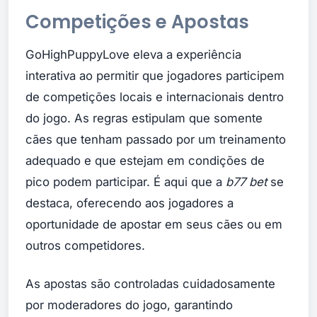
Competições e Apostas
GoHighPuppyLove eleva a experiência
interativa ao permitir que jogadores participem
de competições locais e internacionais dentro
do jogo. As regras estipulam que somente
cães que tenham passado por um treinamento
adequado e que estejam em condições de
pico podem participar. É aqui que a
b77 bet
se
destaca, oferecendo aos jogadores a
oportunidade de apostar em seus cães ou em
outros competidores.
As apostas são controladas cuidadosamente
por moderadores do jogo, garantindo