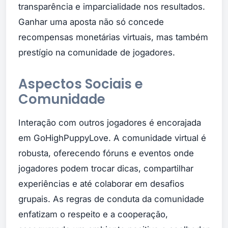
transparência e imparcialidade nos resultados.
Ganhar uma aposta não só concede
recompensas monetárias virtuais, mas também
prestígio na comunidade de jogadores.
Aspectos Sociais e
Comunidade
Interação com outros jogadores é encorajada
em GoHighPuppyLove. A comunidade virtual é
robusta, oferecendo fóruns e eventos onde
jogadores podem trocar dicas, compartilhar
experiências e até colaborar em desafios
grupais. As regras de conduta da comunidade
enfatizam o respeito e a cooperação,