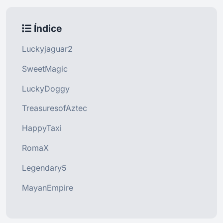
Índice
Luckyjaguar2
SweetMagic
LuckyDoggy
TreasuresofAztec
HappyTaxi
RomaX
Legendary5
MayanEmpire