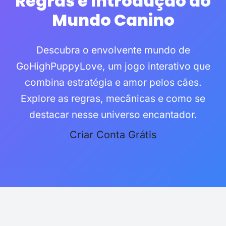
Regras e Introdução ao
Mundo Canino
Descubra o envolvente mundo de
GoHighPuppyLove, um jogo interativo que
combina estratégia e amor pelos cães.
Explore as regras, mecânicas e como se
destacar nesse universo encantador.
Criar Conta Grátis