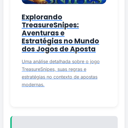
Explorando
TreasureSnipes:
Aventuras e
Estratégias no Mundo
dos Jogos de Aposta
Uma análise detalhada sobre o jogo
TreasureSnipes, suas regras e
estratégias no contexto de apostas
modernas.