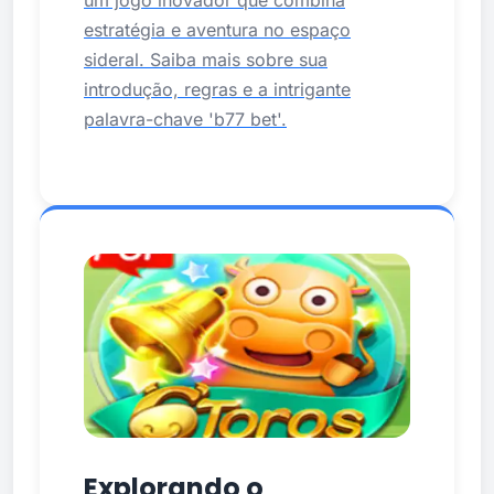
um jogo inovador que combina
estratégia e aventura no espaço
sideral. Saiba mais sobre sua
introdução, regras e a intrigante
palavra-chave 'b77 bet'.
Explorando o