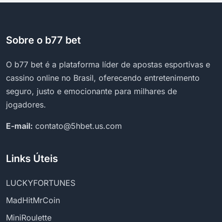
Sobre o b77 bet
O b77 bet é a plataforma líder de apostas esportivas e
cassino online no Brasil, oferecendo entretenimento
seguro, justo e emocionante para milhares de
jogadores.
E-mail:
contato@5hbet.us.com
Links Úteis
LUCKYFORTUNES
MadHitMrCoin
MiniRoulette