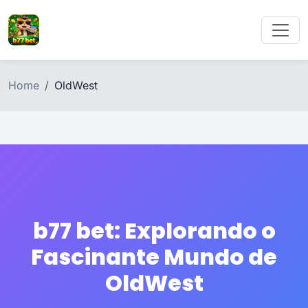
Home
OldWest
b77 bet: Explorando o
Fascinante Mundo de
OldWest