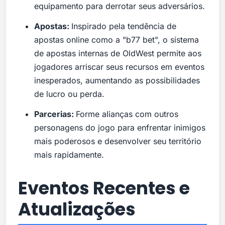
equipamento para derrotar seus adversários.
Apostas:
Inspirado pela tendência de
apostas online como a "b77 bet", o sistema
de apostas internas de OldWest permite aos
jogadores arriscar seus recursos em eventos
inesperados, aumentando as possibilidades
de lucro ou perda.
Parcerias:
Forme alianças com outros
personagens do jogo para enfrentar inimigos
mais poderosos e desenvolver seu território
mais rapidamente.
Eventos Recentes e
Atualizações