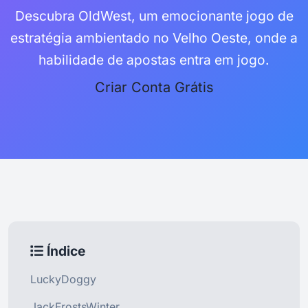
Descubra OldWest, um emocionante jogo de
estratégia ambientado no Velho Oeste, onde a
habilidade de apostas entra em jogo.
Criar Conta Grátis
Índice
LuckyDoggy
JackFrostsWinter