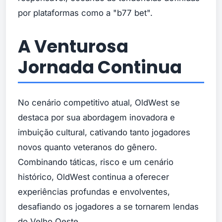
por plataformas como a "b77 bet".
A Venturosa
Jornada Continua
No cenário competitivo atual, OldWest se
destaca por sua abordagem inovadora e
imbuição cultural, cativando tanto jogadores
novos quanto veteranos do gênero.
Combinando táticas, risco e um cenário
histórico, OldWest continua a oferecer
experiências profundas e envolventes,
desafiando os jogadores a se tornarem lendas
do Velho Oeste.