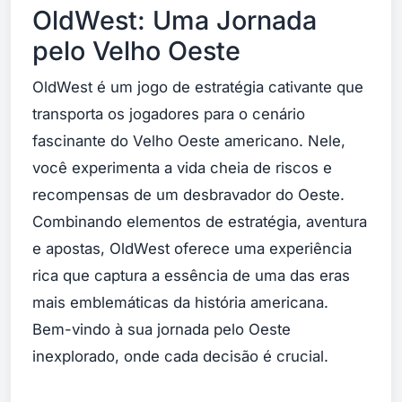
OldWest: Uma Jornada
pelo Velho Oeste
OldWest é um jogo de estratégia cativante que
transporta os jogadores para o cenário
fascinante do Velho Oeste americano. Nele,
você experimenta a vida cheia de riscos e
recompensas de um desbravador do Oeste.
Combinando elementos de estratégia, aventura
e apostas, OldWest oferece uma experiência
rica que captura a essência de uma das eras
mais emblemáticas da história americana.
Bem-vindo à sua jornada pelo Oeste
inexplorado, onde cada decisão é crucial.