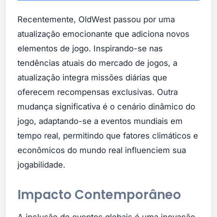
Recentemente, OldWest passou por uma
atualização emocionante que adiciona novos
elementos de jogo. Inspirando-se nas
tendências atuais do mercado de jogos, a
atualização integra missões diárias que
oferecem recompensas exclusivas. Outra
mudança significativa é o cenário dinâmico do
jogo, adaptando-se a eventos mundiais em
tempo real, permitindo que fatores climáticos e
econômicos do mundo real influenciem sua
jogabilidade.
Impacto Contemporâneo
A inclusão de eventos globais é uma inovação