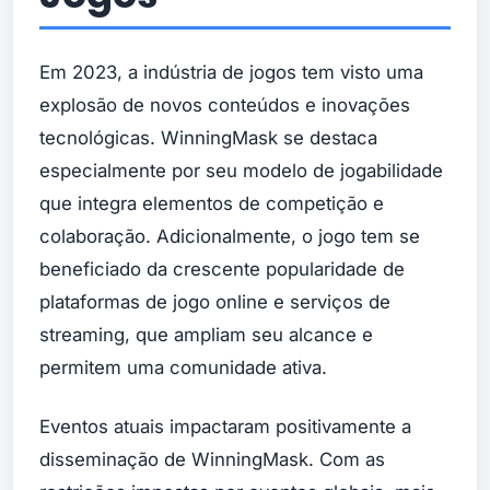
Em 2023, a indústria de jogos tem visto uma
explosão de novos conteúdos e inovações
tecnológicas. WinningMask se destaca
especialmente por seu modelo de jogabilidade
que integra elementos de competição e
colaboração. Adicionalmente, o jogo tem se
beneficiado da crescente popularidade de
plataformas de jogo online e serviços de
streaming, que ampliam seu alcance e
permitem uma comunidade ativa.
Eventos atuais impactaram positivamente a
disseminação de WinningMask. Com as