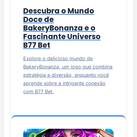
Descubra o Mundo
Doce de
BakeryBonanza e o
Fascinante Universo
B77 Bet
Explore o delicioso mundo de
BakeryBonanza, um jogo que combina
estratégia e diversão, enquanto você
aprende sobre a intrigante conexão
com B77 Bet.