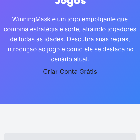
Jogos
WinningMask é um jogo empolgante que
combina estratégia e sorte, atraindo jogadores
de todas as idades. Descubra suas regras,
introdução ao jogo e como ele se destaca no
cenário atual.
Criar Conta Grátis