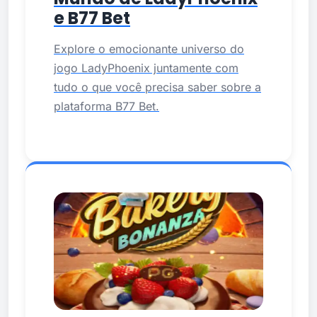
e B77 Bet
Explore o emocionante universo do
jogo LadyPhoenix juntamente com
tudo o que você precisa saber sobre a
plataforma B77 Bet.