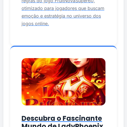
regras do jogo FruitNovaSuper60,
otimizado para jogadores que buscam
emoção e estratégia no universo dos
jogos online.
Descubra o Fascinante
Mundo de LadyPhoenix