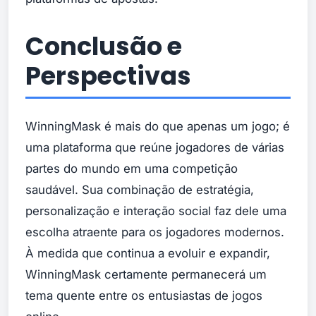
Conclusão e
Perspectivas
WinningMask é mais do que apenas um jogo; é
uma plataforma que reúne jogadores de várias
partes do mundo em uma competição
saudável. Sua combinação de estratégia,
personalização e interação social faz dele uma
escolha atraente para os jogadores modernos.
À medida que continua a evoluir e expandir,
WinningMask certamente permanecerá um
tema quente entre os entusiastas de jogos