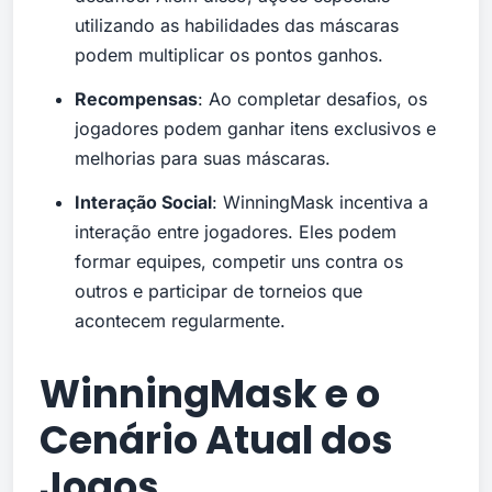
utilizando as habilidades das máscaras
podem multiplicar os pontos ganhos.
Recompensas
: Ao completar desafios, os
jogadores podem ganhar itens exclusivos e
melhorias para suas máscaras.
Interação Social
: WinningMask incentiva a
interação entre jogadores. Eles podem
formar equipes, competir uns contra os
outros e participar de torneios que
acontecem regularmente.
WinningMask e o
Cenário Atual dos
Jogos