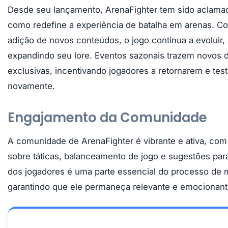
Desde seu lançamento, ArenaFighter tem sido aclamad
como redefine a experiência de batalha em arenas. Co
adição de novos conteúdos, o jogo continua a evoluir
expandindo seu lore. Eventos sazonais trazem novos
exclusivas, incentivando jogadores a retornarem e tes
novamente.
Engajamento da Comunidade
A comunidade de ArenaFighter é vibrante e ativa, com
sobre táticas, balanceamento de jogo e sugestões pa
dos jogadores é uma parte essencial do processo de m
garantindo que ele permaneça relevante e emocionant