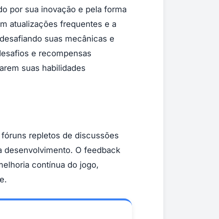
o por sua inovação e pela forma
m atualizações frequentes e a
, desafiando suas mecânicas e
 desafios e recompensas
tarem suas habilidades
 fóruns repletos de discussões
ra desenvolvimento. O feedback
elhoria contínua do jogo,
e.