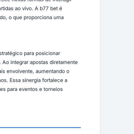
rtidas ao vivo. A b77 bet é
do, o que proporciona uma
tratégico para posicionar
. Ao integrar apostas diretamente
ais envolvente, aumentando o
os. Essa sinergia fortalece a
es para eventos e torneios