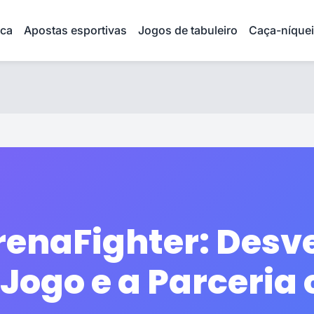
ca
Apostas esportivas
Jogos de tabuleiro
Caça-níque
ArenaFighter: Des
Jogo e a Parceria 