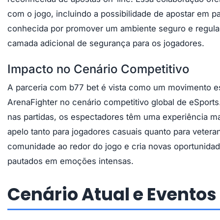
com o jogo, incluindo a possibilidade de apostar em pa
conhecida por promover um ambiente seguro e regula
camada adicional de segurança para os jogadores.
Impacto no Cenário Competitivo
A parceria com b77 bet é vista como um movimento es
ArenaFighter no cenário competitivo global de eSports
nas partidas, os espectadores têm uma experiência m
apelo tanto para jogadores casuais quanto para veteran
comunidade ao redor do jogo e cria novas oportunidad
pautados em emoções intensas.
Cenário Atual e Eventos