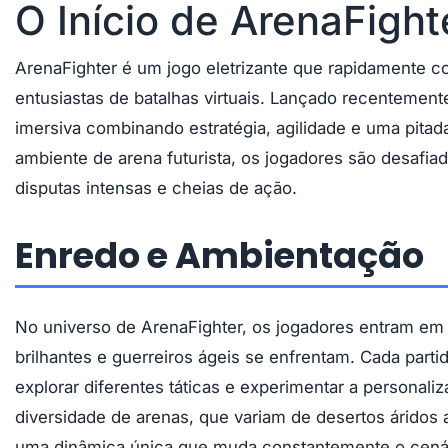
O Início de ArenaFight
ArenaFighter é um jogo eletrizante que rapidamente c
entusiastas de batalhas virtuais. Lançado recentemen
imersiva combinando estratégia, agilidade e uma pitad
ambiente de arena futurista, os jogadores são desafia
disputas intensas e cheias de ação.
Enredo e Ambientação
No universo de ArenaFighter, os jogadores entram em
brilhantes e guerreiros ágeis se enfrentam. Cada part
explorar diferentes táticas e experimentar a personal
diversidade de arenas, que variam de desertos áridos
uma dinâmica única que muda constantemente o cenár